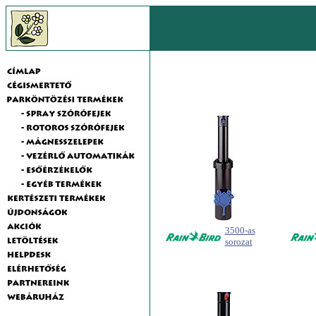
3500-as
sorozat