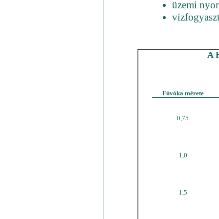
üzemi nyom
vízfogyaszt
A 
Fúvóka mérete
0,75
1,0
1,5