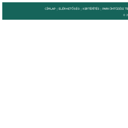
|
|
|
© 2