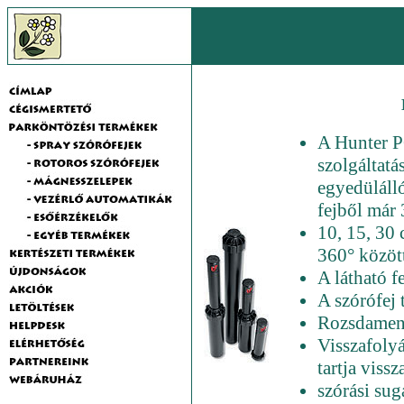
A Hunter P
szolgáltatá
egyedülálló
fejből már 
10, 15, 30
360° között
A látható f
A szórófej 
Rozsdament
Visszafolyá
tartja vissz
szórási sug