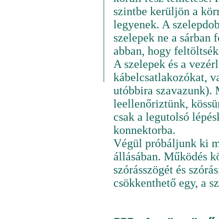
szintbe kerüljön a kör
legyenek. A szelepdobo
szelepek ne a sárban
abban, hogy feltöltsék
A szelepek és a vezér
kábelcsatlakozókat, v
utóbbira szavazunk).
leellenőriztünk, köss
csak a legutolsó lépés
konnektorba.
Végül próbáljunk ki m
állásában. Működés k
szórásszögét és szórás
csökkenthető egy, a sz