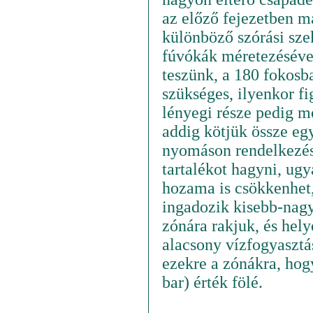
az előző fejezetben má
különböző szórási szek
fúvókák méretezésével.
teszünk, a 180 fokosba
szükséges, ilyenkor fi
lényegi része pedig m
addig kötjük össze eg
nyomáson rendelkezésr
tartalékot hagyni, ugy
hozama is csökkenhet,
ingadozik kisebb-nag
zónára rakjuk, és hel
alacsony vízfogyasztá
ezekre a zónákra, hog
bar) érték fölé.