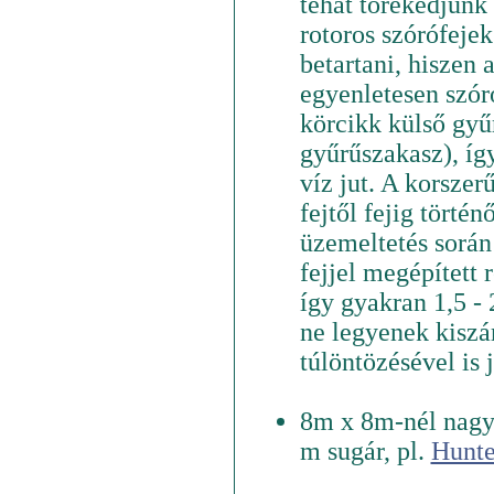
tehát törekedjünk 
rotoros szórófejek
betartani, hiszen 
egyenletesen szór
körcikk külső gyűr
gyűrűszakasz), íg
víz jut. A korszer
fejtől fejig történ
üzemeltetés során
fejjel megépített 
így gyakran 1,5 -
ne legyenek kiszár
túlöntözésével is 
8m x 8m-nél nagyo
m sugár, pl.
Hunte