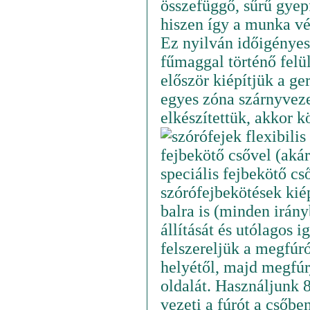
összefüggő, sűrű gyep
hiszen így a munka vé
Ez nyilván időigényes
fűmaggal történő felül
először kiépítjük a g
egyes zóna szárnyveze
elkészítettük, akkor k
fejbekötő csővel (aká
speciális fejbekötő cs
szórófejbekötések kiép
balra is (minden irány
állítását és utólagos i
felszereljük a megfúró
helyétől, majd megfúr
oldalát. Használjunk 
vezeti a fúrót a csőbe