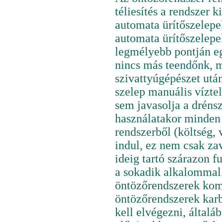
téliesítés a rendszer 
automata ürítőszelep
automata ürítőszelep
legmélyebb pontján eg
nincs más teendőnk, m
szivattyúgépészet utá
szelep manuális vízte
sem javasolja a dréns
használatakor minden 
rendszerből (költség, 
indul, ez nem csak za
ideig tartó szárazon f
a sokadik alkalommal.
öntözőrendszerek kompr
öntözőrendszerek karba
kell elvégezni, által