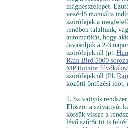
mágnesszelepet. Ezut
vezérlő manuális indí
szórófejek a megfelel
rendben találtunk, vag
automatikát, hogy akk
Javasoljuk a 2-3 napo
szórófejeknél (pl.
Hun
Rain Bird 5000 soroza
MP Rotator fúvókákná
szórófejeknél (Pl.
Rai
közötti öntözési időt,
2. Szivattyús rendszer
Először a szivattyút k
kössük vissza a rendsz
lévő szűrőt itt is felt