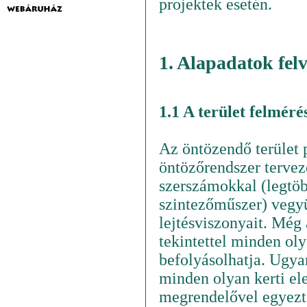
projektek esetén.
1. Alapadatok felv
1.1 A terület felméré
Az öntözendő terület 
öntözőrendszer tervez
szerszámokkal (legtöb
szintezőműszer) vegyük
lejtésviszonyait. Még 
tekintettel minden ol
befolyásolhatja. Ugyan
minden olyan kerti el
megrendelővel egyezte