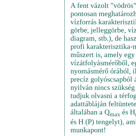
A fent vázolt "vödrös
pontosan meghatározh
vízforrás karakteriszt
görbe, jelleggörbe, v
diagram, stb.), de has
profi karakterisztika-
műszert is, amely egy
vízátfolyásmérőből, e
nyomásmérő órából, il
precíz golyóscsapból ál
nyilván nincs szükség
tudjuk olvasni a térf
adattábláján feltüntet
általában a Q
és H
max
és H (P) tengelyt), am
munkapont!