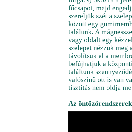
forgács) okozza a jele
főcsapot, majd engedj
szereljük szét a szele
között egy gumimembrá
találunk. A mágnessze
vagy oldalt egy kézze
szelepet nézzük meg 
távolítsuk el a membr
befújhatjuk a központi
találtunk szennyeződés
valószínű ott is van v
tisztítás nem oldja m
Az öntözőrendszerek 