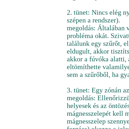
2. tünet: Nincs elég n
szépen a rendszer).
megoldás: Általában v
probléma okát. Szivatt
találunk egy szűrőt, e
eldugult, akkor tisztít
akkor a fúvóka alatti, 
eltömíthette valamily
sem a szűrőből, ha gy
3. tünet: Egy zónán az
megoldás: Ellenőrizzük
helyesek és az öntözés
mágnesszelepét kell m
mágnesszelep szennye