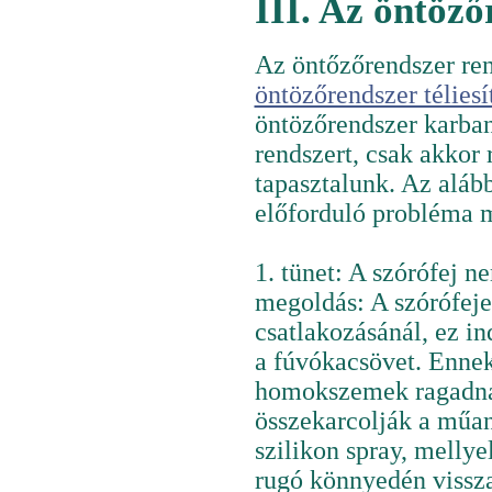
III. Az öntöz
Az öntőzőrendszer ren
öntözőrendszer téliesí
öntözőrendszer karban
rendszert, csak akkor
tapasztalunk. Az aláb
előforduló probléma 
1. tünet: A szórófej n
megoldás: A szórófeje
csatlakozásánál, ez i
a fúvókacsövet. Ennek
homokszemek ragadnak
összekarcolják a műan
szilikon spray, mellye
rugó könnyedén vissz