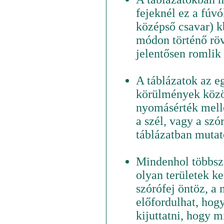
fejeknél ez a fúvó
középső csavar) k
módon történő röv
jelentősen romlik 
A táblázatok az e
körülmények közöt
nyomásérték melle
a szél, vagy a szó
táblázatban mutato
Mindenhol többszö
olyan területek k
szórófej öntöz, a 
előfordulhat, hog
kijuttatni, hogy 