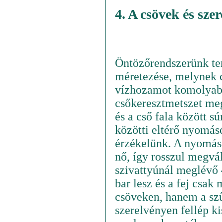
4. A csövek és sze
Öntözőrendszerünk ter
méretezése, melynek 
vízhozamot komolyabb
csőkeresztmetszet me
és a cső fala között sú
közötti eltérő nyomás
érzékelünk. A nyomáse
nő, így rosszul megvál
szivattyúnál meglévő 
bar lesz és a fej csak
csöveken, hanem a sz
szerelvényen fellép 