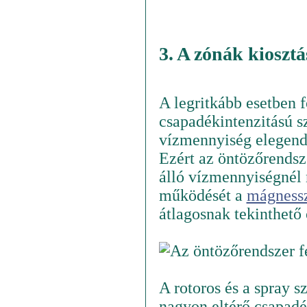
3. A zónák kiosztá
A legritkább esetben f
csapadékintenzitású sz
vízmennyiség elegendő
Ezért az öntözőrendsz
álló vízmennyiségnél
működését a
mágness
átlagosnak tekinthető
A rotoros és a spray 
nagyon eltérő csapadé