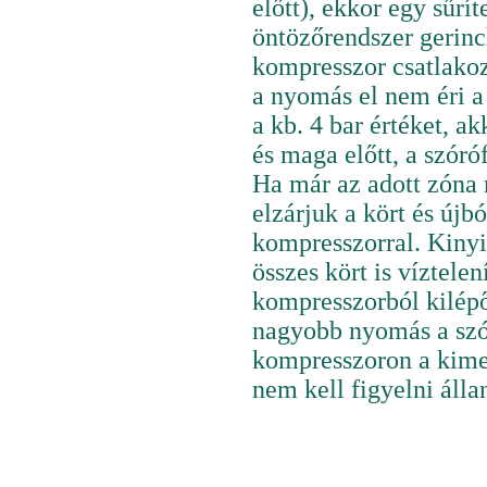
előtt), ekkor egy sűrí
öntözőrendszer gerinc
kompresszor csatlakoz
a nyomás el nem éri a
a kb. 4 bar értéket, a
és maga előtt, a szóró
Ha már az adott zóna 
elzárjuk a kört és újb
kompresszorral. Kinyi
összes kört is víztele
kompresszorból kilépő
nagyobb nyomás a szór
kompresszoron a kimen
nem kell figyelni áll