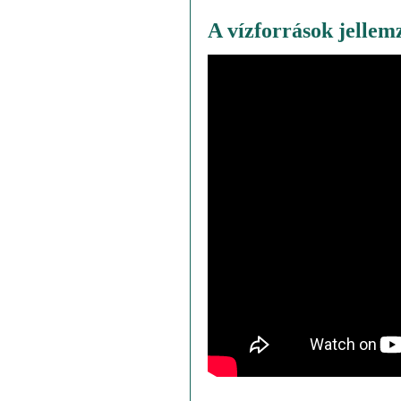
A vízforrások jellemz