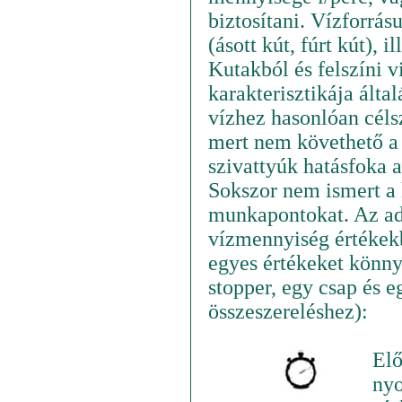
biztosítani. Vízforrásu
(ásott kút, fúrt kút), i
Kutakból és felszíni 
karakterisztikája álta
vízhez hasonlóan célsz
mert nem követhető a 
szivattyúk hatásfoka 
Sokszor nem ismert a
munkapontokat. Az ado
vízmennyiség értékekbő
egyes értékeket könn
stopper, egy csap és e
összeszereléshez):
Elő
nyo