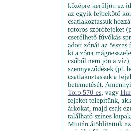
középre kerüljön az id
az egyik fejbekötő kö
csatlakoztassuk hozzá
rotoros szórófejeket (
cserélhető fúvókás spr
adott zónát az összes 
ki a zóna mágnesszele
csőből nem jön a víz)
szennyeződések (pl. 
csatlakoztassuk a feje
betemetését. Amennyib
Toro 570-es
, vagy
Hun
fejeket telepítünk, ak
árkokat, majd csak ezu
található színes kupak
Miután átöblítettük az