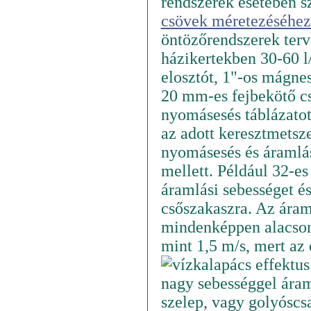
rendszerek esetében s
csövek méretezéséhez 
öntözőrendszerek terv
házikertekben 30-60 l/
elosztót, 1"-os mágne
20 mm-es fejbekötő cs
nyomásesés táblázatot
az adott keresztmetsz
nyomásesés és áramlá
mellett. Például 32-es
áramlási sebességet é
csőszakaszra. Az áraml
mindenképpen alacsony
mint 1,5 m/s, mert az
nagy sebességgel áram
szelep, vagy golyóscs