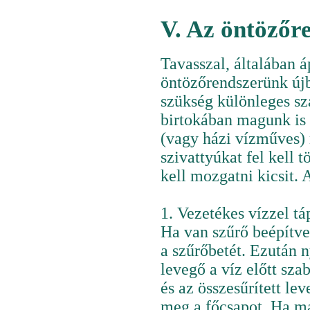
V. Az öntözőr
Tavasszal, általában á
öntözőrendszerünk újb
szükség különleges sz
birtokában magunk is e
(vagy házi vízműves) 
szivattyúkat fel kell 
kell mozgatni kicsit.
1. Vezetékes vízzel tá
Ha van szűrő beépítve
a szűrőbetét. Ezután 
levegő a víz előtt s
és az összesűrített le
meg a főcsapot. Ha már