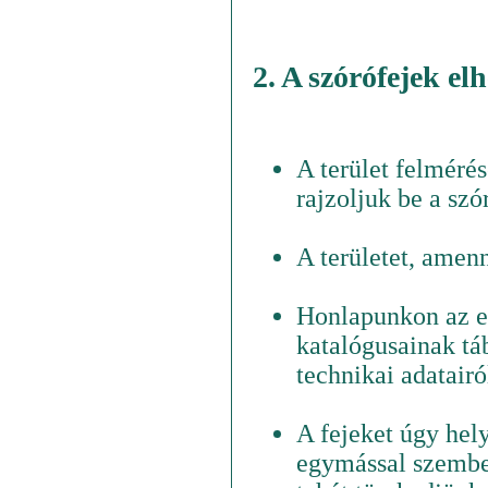
2. A szórófejek el
A terület felmérés
rajzoljuk be a szó
A területet, amen
Honlapunkon az eg
katalógusainak tá
technikai adatairó
A fejeket úgy hel
egymással szemben