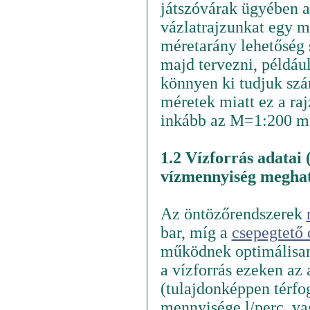
játszóvárak ügyében akk
vázlatrajzunkat egy mé
méretarány lehetőség 
majd tervezni, példáu
könnyen ki tudjuk sz
méretek miatt ez a ra
inkább az M=1:200 mé
1.2 Vízforrás adatai
vízmennyiség meghat
Az öntözőrendszerek
bar, míg a
csepegtető
működnek optimálisan
a vízforrás ezeken a
(tulajdonképpen térfog
mennyisége l/perc, v