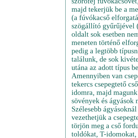
szórófej fúvókacsövét,
majd tekerjük be a meg
(a fúvókacső elforgatá
szögállító gyűrűjével 
oldalt sok esetben ne
meneten történő elforg
pedig a legtöbb típusná
találunk, de sok kivét
utána az adott típus be
Amennyiben van csepeg
tekercs csepegtető cs
idomra, majd magunk e
sövények és ágyások 
Szélesebb ágyásoknál 
vezethetjük a csepegt
törjön meg a cső ford
toldókat, T-idomokat,