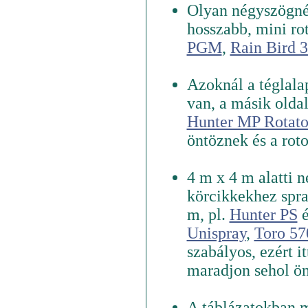
Olyan négyszögnél
hosszabb, mini rot
PGM
,
Rain Bird 
Azoknál a téglalap
van, a másik olda
Hunter MP Rotato
öntöznek és a rot
4 m x 4 m alatti 
körcikkekhez spra
m, pl.
Hunter PS
Unispray
,
Toro 57
szabályos, ezért it
maradjon sehol önt
A táblázatokban me