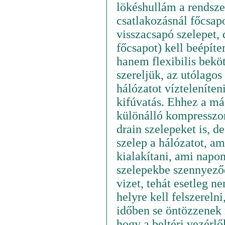
lökéshullám a rendsze
csatlakozásnál főcsap
visszacsapó szelepet,
főcsapot) kell beépíte
hanem flexibilis beköt
szereljük, az utólago
hálózatot vízteleníte
kifúvatás. Ehhez a má
különálló kompresszor
drain szelepeket is, d
szelep a hálózatot, a
kialakítani, ami napon
szelepekbe szennyeződ
vizet, tehát esetleg 
helyre kell felszereln
időben se öntözzenek r
hogy a beltéri vezérlő