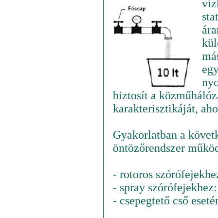
víz
sta
ára
kül
más
egy
nyo
biztosít a közműhálóza
karakterisztikáját, a
Gyakorlatban a követk
öntözőrendszer működ
- rotoros szórófejekh
- spray szórófejekhez:
- csepegtető cső eset