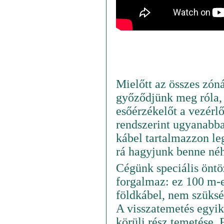
Mielőtt az összes zóná
győződjünk meg róla, 
esőérzékelőt a vezérlő
rendszerint ugyanabba
kábel tartalmazzon l
rá hagyjunk benne néhá
Cégünk speciális öntö
forgalmaz: ez 100 m-e
földkábel, nem szüksé
A visszatemetés egyik
körüli rész temetése. 