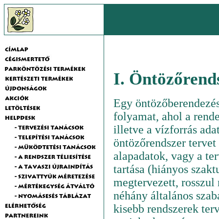
I. Öntözőrend
Egy öntözőberendezés
folyamat, ahol a rende
illetve a vízforrás a
öntözőrendszer tervet
alapadatok, vagy a te
tartása (hiányos szak
megtervezett, rosszul
néhány általános szab
kisebb rendszerek ter