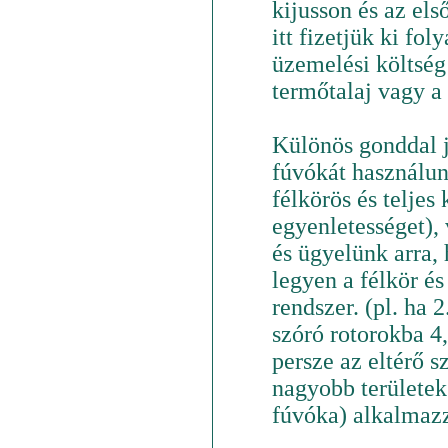
kijusson és az els
itt fizetjük ki fo
üzemelési költség
termőtalaj vagy a
Különös gonddal já
fúvókát használun
félkörös és teljes 
egyenletességet),
és ügyelünk arra,
legyen a félkör és
rendszer. (pl. ha 
szóró rotorokba 4
persze az eltérő s
nagyobb területek
fúvóka) alkalmaz