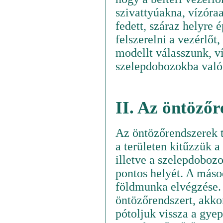
szivattyúakna, vízóra
fedett, száraz helyre
felszerelni a vezérlőt
modellt válasszunk, v
szelepdobozokba való
II. Az öntözőr
Az öntözőrendszerek te
a területen kitűzzük a
illetve a szelepdoboz
pontos helyét. A másod
földmunka elvégzése.
öntözőrendszert, akkor
pótoljuk vissza a gy