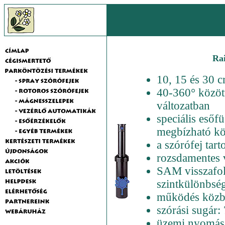
Rai
10, 15 és 30 
40-360° között
változatban
speciális eső
megbízható kö
a szórófej tar
rozsdamentes v
SAM visszafoly
szintkülönbségi
működés közbe
szórási sugár:
üzemi nyomás: