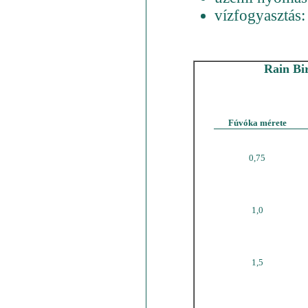
vízfogyasztás:
Rain Bir
Fúvóka mérete
0,75
1,0
1,5