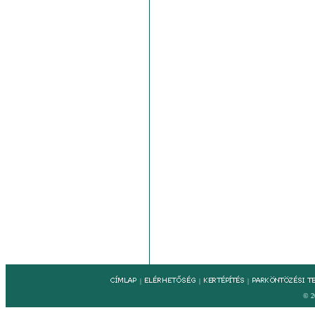
|
|
|
© 2