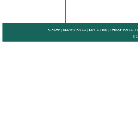
|
|
|
© 2