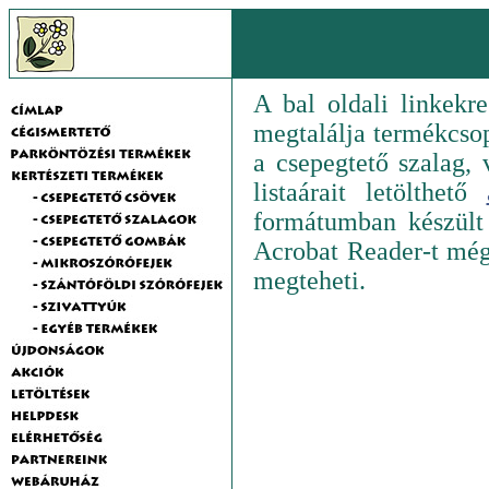
A bal oldali linkekre
megtalálja termékcsopo
a csepegtető szalag,
listaárait letölthető
formátumban készül
Acrobat Reader-t még
megteheti.