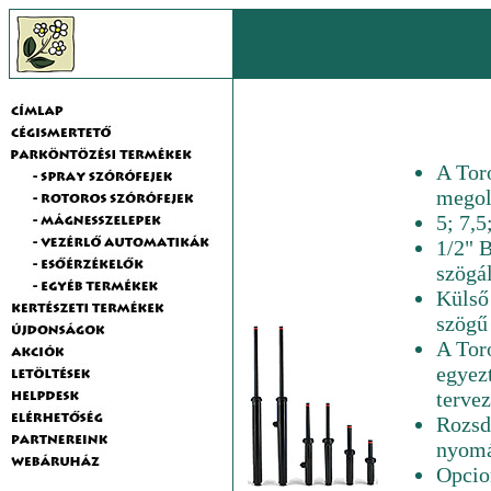
A Toro
megol
5; 7,5
1/2" 
szögál
Külső
szögű
A Tor
egyez
tervez
Rozsd
nyomá
Opcio