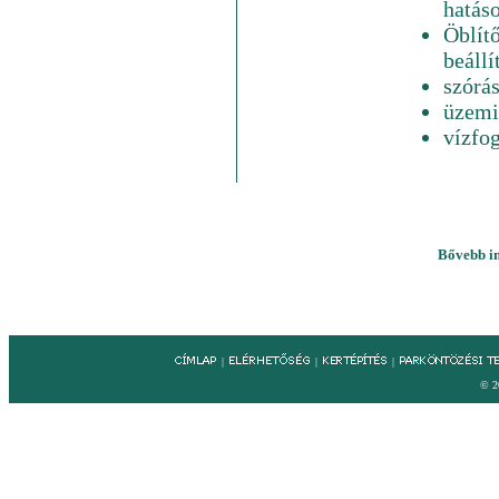
hatáso
Öblít
beállí
szórás
üzemi
vízfog
Bővebb in
|
|
|
© 2