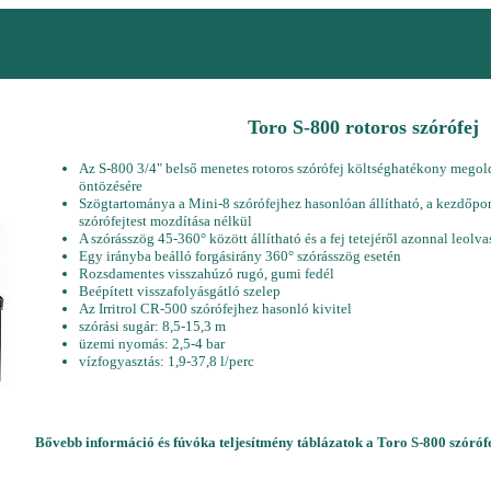
Toro S-800 rotoros szórófej
Az S-800 3/4" belső menetes rotoros szórófej költséghatékony megol
öntözésére
Szögtartománya a Mini-8 szórófejhez hasonlóan állítható, a kezdőpon
szórófejtest mozdítása nélkül
A szórásszög 45-360° között állítható és a fej tetejéről azonnal leolv
Egy irányba beálló forgásirány 360° szórásszög esetén
Rozsdamentes visszahúzó rugó, gumi fedél
Beépített visszafolyásgátló szelep
Az Irritrol CR-500 szórófejhez hasonló kivitel
szórási sugár: 8,5-15,3 m
üzemi nyomás: 2,5-4 bar
vízfogyasztás: 1,9-37,8 l/perc
Bővebb információ és fúvóka teljesítmény táblázatok
a Toro S-800 szórófe