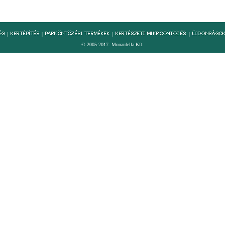
|
|
|
|
© 2005-2017. Monardella Kft.