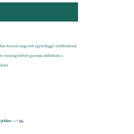
dást biztosít nagyobb egybefüggő zöldfelületek
t csúszógyűrűvel gyorsan átállítható a
asható
jekhez --->
itt.